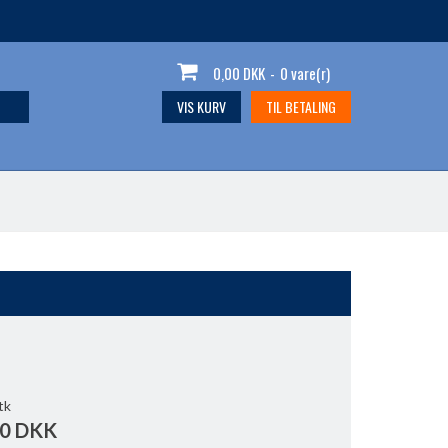
0,00 DKK
-
0 vare(r)
VIS KURV
TIL BETALING
tk
00 DKK