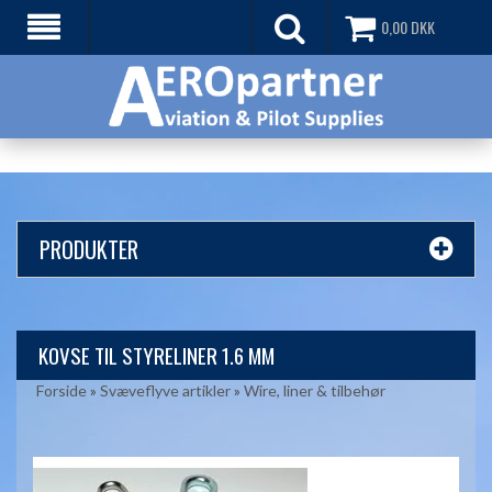
0,00
DKK
PRODUKTER
KOVSE TIL STYRELINER 1.6 MM
Forside
»
Svæveflyve artikler
»
Wire, liner & tilbehør