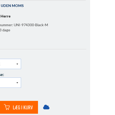
IS UDEN MOMS
 Herre
nummer:
UNI-974300-Black-M
l 3 dage
se:
LÆG I KURV