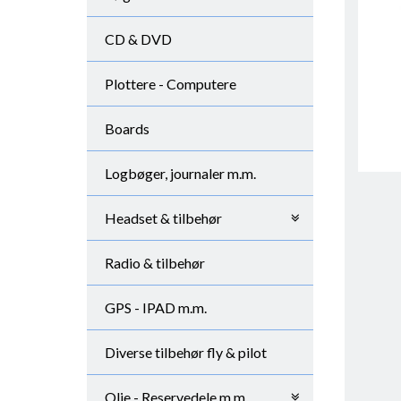
CD & DVD
Plottere - Computere
Boards
Logbøger, journaler m.m.
Headset & tilbehør
Radio & tilbehør
GPS - IPAD m.m.
Diverse tilbehør fly & pilot
Olie - Reservedele m.m.