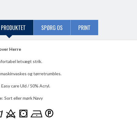
 PRODUKTET
SPØRG OS
PRINT
over Herre
ortabel letvægt strik.
maskinvaskes og tørretrumbles.
%
Easy care Uld
/ 50
% Acryl
.
e
: Sort eller mørk Navy