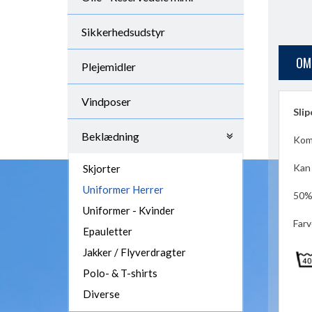
Sikkerhedsudstyr
OM
Plejemidler
Vindposer
Slip
Beklædning
Komf
Kan 
Skjorter
Uniformer Herrer
50
Uniformer - Kvinder
Farv
Epauletter
Jakker / Flyverdragter
Polo- & T-shirts
Diverse