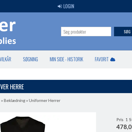
LOGIN
SØG
VILKÅR
SØGNING
MIN SIDE - HISTORIK
FAVORIT
OVER HERRE
e
»
Beklædning
»
Uniformer Herrer
Pris
1
S
478,