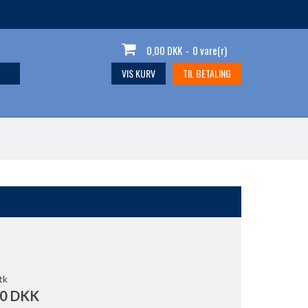
0,00 DKK
-
0 vare(r)
VIS KURV
TIL BETALING
tk
00 DKK